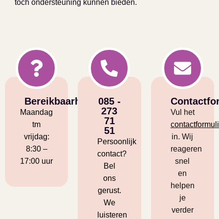
toch ondersteuning kunnen bieden.
Bereikbaarheid
085 -
Contactfo
273
Maandag
Vul het
71
tm
contactformuli
51
vrijdag:
in. Wij
Persoonlijk
8:30 –
reageren
contact?
17:00 uur
snel
Bel
en
ons
helpen
gerust.
je
We
verder
luisteren