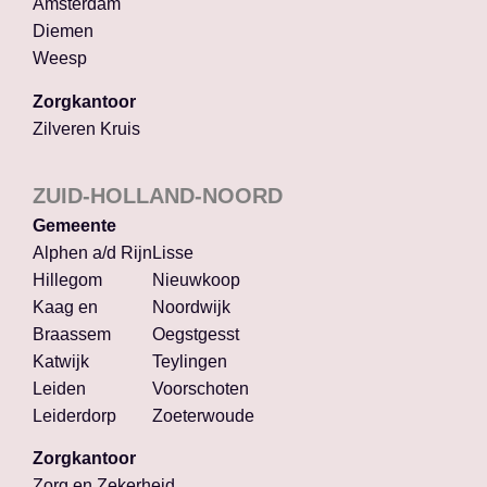
Amsterdam
Diemen
Weesp
Zorgkantoor
Zilveren Kruis
ZUID-HOLLAND-NOORD
Gemeente
Alphen a/d Rijn
Lisse
Hillegom
Nieuwkoop
Kaag en
Noordwijk
Braassem
Oegstgesst
Katwijk
Teylingen
Leiden
Voorschoten
Leiderdorp
Zoeterwoude
Zorgkantoor
Zorg en Zekerheid