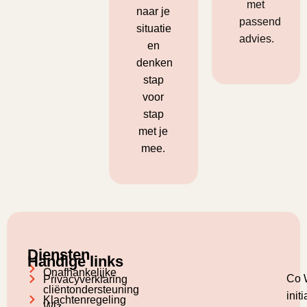
met
naar je
passend
situatie
advies.
en
denken
stap
voor
stap
met je
mee.
Diensten
Handige links
Onafhankelijke
Co 
Privacyverklaring
cliëntondersteuning
init
Klachtenregeling
Wlz