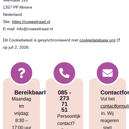
1357 PP Almere
Nederland
Site:
https://coweetraad.nl
E-mail:
info@
coweetraad.nl
Dit Cookiebeleid is gesynchroniseerd met
cookiedatabase.org
op juli 2, 2026.
Bereikbaarheid
085 -
Contactfo
273
Maandag
Vul het
71
tm
contactformuli
51
vrijdag:
in. Wij
Persoonlijk
8:30 –
reageren
contact?
17:00 uur
snel