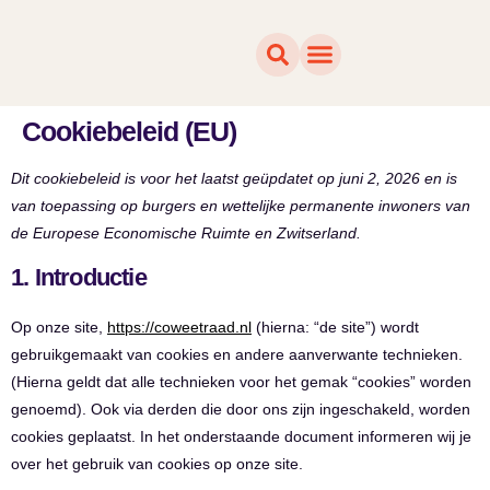
Wat doen wij
Voor wie
Wie zijn wij
Waar wij werken
Cookiebeleid (EU)
Dit cookiebeleid is voor het laatst geüpdatet op juni 2, 2026 en is
van toepassing op burgers en wettelijke permanente inwoners van
de Europese Economische Ruimte en Zwitserland.
1. Introductie
Op onze site,
https://coweetraad.nl
(hierna: “de site”) wordt
gebruikgemaakt van cookies en andere aanverwante technieken.
(Hierna geldt dat alle technieken voor het gemak “cookies” worden
genoemd). Ook via derden die door ons zijn ingeschakeld, worden
cookies geplaatst. In het onderstaande document informeren wij je
over het gebruik van cookies op onze site.