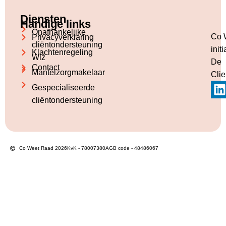
Diensten
Handige links
Onafhankelijke
Co 
Privacyverklaring
cliëntondersteuning
init
Klachtenregeling
Wlz
De
Contact
Mantelzorgmakelaar
Clie
Gespecialiseerde
cliëntondersteuning
Co Weet Raad 2026
KvK - 78007380
AGB code - 48486067